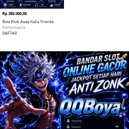
Harga
Rp.350.000,00
Bola Klub Away Italia Trionda
Performance
DAFTAR
Ta