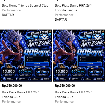
Bola Home Trionda Spanyol Club
Bola Piala Dunia FIFA 26™
Performance
Trionda League
DAFTAR
Performance
DAFTAR
Tambahkan ke Wishlist
Ta
Harga
Rp.350.000,00
Harga
Rp.350.000,00
Bola Piala Dunia FIFA 26™
Bola Piala Dunia FIFA 26™
Trionda Club
Trionda Club
Performance
Performance