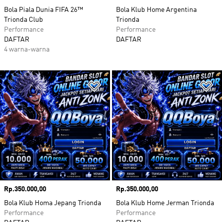
Bola Piala Dunia FIFA 26™
Bola Klub Home Argentina
Trionda Club
Trionda
Performance
Performance
DAFTAR
DAFTAR
4 warna-warna
Tambahkan ke Wishlist
Ta
Harga
Rp.350.000,00
Harga
Rp.350.000,00
Bola Klub Homa Jepang Trionda
Bola Klub Home Jerman Trionda
Performance
Performance