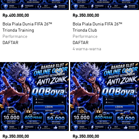
Harga
Rp.400.000,00
Harga
Rp.350.000,00
Bola Piala Dunia FIFA 26™
Bola Piala Dunia FIFA 26™
Trionda Training
Trionda Club
Performance
Performance
DAFTAR
DAFTAR
4 warna-warna
Tambahkan ke Wishlist
Ta
Harga
Rp.350.000,00
Harga
Rp.350.000,00