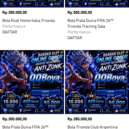
Harga
Rp.350.000,00
Harga
Rp.500.000,00
Bola Klub Home Italia Trionda
Bola Piala Dunia FIFA 26™
Performance
Trionda Training Sala
DAFTAR
Performance
DAFTAR
Tambahkan ke Wishlist
Ta
Harga
Rp.300.000,00
Harga
Rp.350.000,00
Bola Piala Dunia FIFA 26™
Bola Trionda Club Argentina