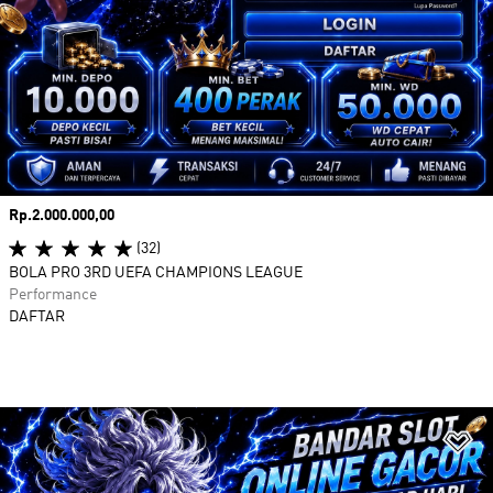
Harga
Rp.2.000.000,00
(32)
BOLA PRO 3RD UEFA CHAMPIONS LEAGUE
Performance
DAFTAR
Ta