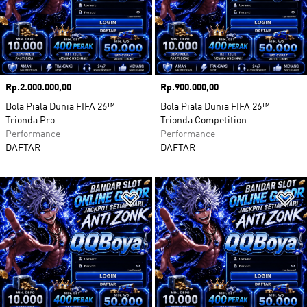
Harga
Rp.2.000.000,00
Harga
Rp.900.000,00
Bola Piala Dunia FIFA 26™
Bola Piala Dunia FIFA 26™
Trionda Pro
Trionda Competition
Performance
Performance
DAFTAR
DAFTAR
Tambahkan ke Wishlist
Ta