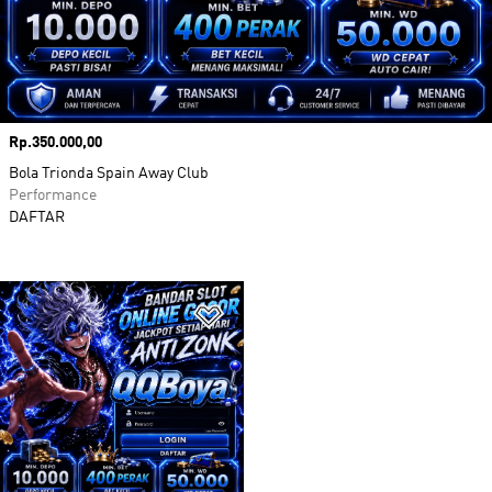
Harga
Rp.350.000,00
Bola Trionda Spain Away Club
Performance
DAFTAR
Tambahkan ke Wishlist