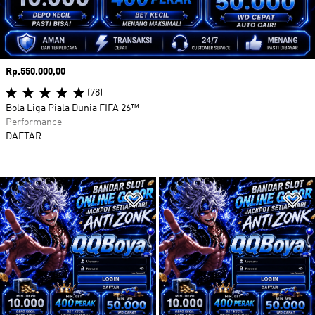
Harga
Rp.550.000,00
(78)
Bola Liga Piala Dunia FIFA 26™
Performance
DAFTAR
Tambahkan ke Wishlist
Ta