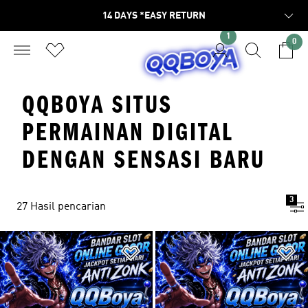
14 DAYS *EASY RETURN
1
0
QQBOYA SITUS
PERMAINAN DIGITAL
DENGAN SENSASI BARU
3
27 Hasil pencarian
Tambahkan ke Wishlist
Ta